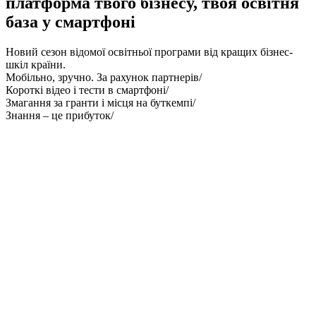
платформа твого бізнесу, твоя освітня
база у смартфоні
Новий сезон
відомої освітньої програми від кращих бізнес-
шкіл країни.
Мобільно, зручно. За рахунок партнерів/
Короткі відео і тести
в смартфоні/
Змагання за гранти і місця на буткемпі/
Знання –
це прибуток/
ЩО ТАКЕ “ГРА В ДОВГУ”?
Це доказові знання та практики від кращих бізнес-шкіл. Немає
довгих лекцій. Все коротко та по суті: базові інструменти