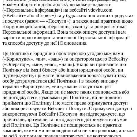
можемо збирати від вас або яку ви можете надавати
(«Персональна інформація») на вебсайті vdovhu.com
(«Вебсайт» або «Сервіс») та у будь-яких пов’язаних продуктах
і послугах (разом — «Послуги»), а також наші практики щодо
збору, використання, зберігання, захисту та розкриття такої
Персональної інформації. Вона також описує доступні вам
варіанти щодо використання вашої Персональної інформації
та способи доступу до неї і її оновлення.
Ця Політика є юридично обов’язуючою угодою між вами
(«Користувач», «ви», «ваш») та оператором цього Вебсайту
(«Оператор», «ми», «нас», «наш»). Якщо ви приймаєте цю
Політику від імені бізнесу або іншої юридичної особи, ви
підтверджуєте, що маєте повноваження зобов’язувати таку
особу дотримуватися цієї Політики, і в такому випадку
терміни «Користувач», «ви», «ваш» стосуються цієї
юридичної особи. Якщо ви не маєте таких повноважень або
не погоджуєтесь з умовами цієї Політики, ви не повинні
приймати цю Політику і не маєте права отримувати доступ
або використовувати Вебсайт і Послуги. Отримуючи доступ і
використовуючи Вебсайт і Послуги, ви підтверджуєте, що
прочитали, зрозуміли та погоджуєтесь дотримуватися умов
цієї Політики. Ця Політика не поширюється на практики
компаній, якими ми не володіємо або не контролюємо, а також
на осіб, яких ми не працевлаштовуємо і не контролюємо.