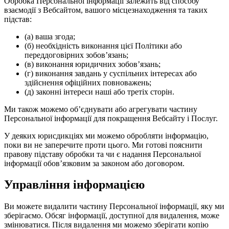
Обробка Персональної інформації залежить від способу
взаємодії з Вебсайтом, вашого місцезнаходження та таких
підстав:
(а) ваша згода;
(б) необхідність виконання цієї Політики або
переддоговірних зобов’язань;
(в) виконання юридичних зобов’язань;
(г) виконання завдань у суспільних інтересах або
здійснення офіційних повноважень;
(д) законні інтереси наші або третіх сторін.
Ми також можемо об’єднувати або агрегувати частину
Персональної інформації для покращення Вебсайту і Послуг.
У деяких юрисдикціях ми можемо обробляти інформацію,
поки ви не заперечите проти цього. Ми готові пояснити
правову підставу обробки та чи є надання Персональної
інформації обов’язковим за законом або договором.
Управління інформацією
Ви можете видалити частину Персональної інформації, яку ми
зберігаємо. Обсяг інформації, доступної для видалення, може
змінюватися. Після видалення ми можемо зберігати копію